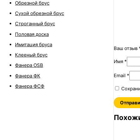
Обрезной брус
Сухой обрезной брус
Строганный брус
Половая доска
Имитация бруса
Ваш отзыв
Клееный брус
Имя
*
Фанера OSB
Email
*
Фанера ФК
Фанера ФСФ
Сохрани
Похожи