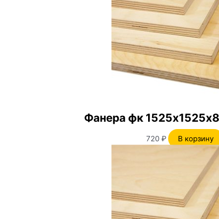
Фанера фк 1525х1525х8
720
₽
В корзину