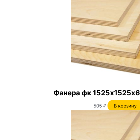
Фанера фк 1525х1525х6
505
₽
В корзину