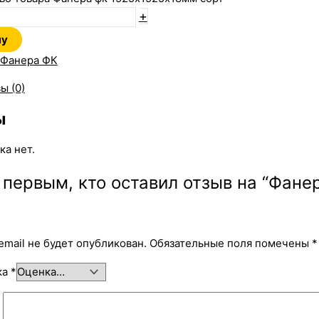
+
ну
Фанера ФК
ы (0)
ы
ка нет.
 первым, кто оставил отзыв на “Фане
email не будет опубликован.
Обязательные поля помечены
*
ка
*