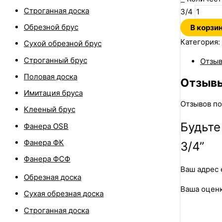
Строганная доска
3/4
Обрезной брус
В корзи
Категория:
Сухой обрезной брус
Строганный брус
Отзыв
Половая доска
Отзыв
Имитация бруса
Отзывов по
Клееный брус
Будьте
Фанера OSB
Фанера ФК
3/4”
Фанера ФСФ
Ваш адрес 
Обрезная доска
Ваша оцен
Сухая обрезная доска
Строганная доска