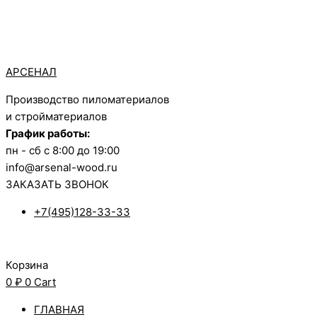
Перейти
Количест
к
товара
содержимому
Фанера
фк
АРСЕНАЛ
1525х152
сорт
Производство пиломатериалов
3/4
и стройматериалов
График работы:
пн - сб с 8:00 до 19:00
info@arsenal-wood.ru
ЗАКАЗАТЬ ЗВОНОК
+7(495)128-33-33
Корзина
0
₽
0
Cart
ГЛАВНАЯ