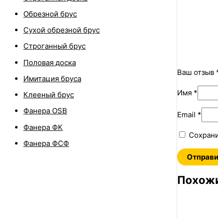
Обрезной брус
Сухой обрезной брус
Строганный брус
Половая доска
Ваш отзыв
Имитация бруса
Имя
*
Клееный брус
Фанера OSB
Email
*
Фанера ФК
Сохрани
Фанера ФСФ
Похожи