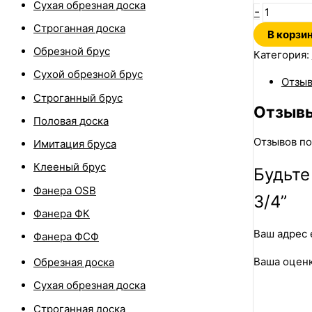
Сухая обрезная доска
-
Строганная доска
В корзи
Обрезной брус
Категория:
Сухой обрезной брус
Отзыв
Строганный брус
Отзыв
Половая доска
Отзывов по
Имитация бруса
Клееный брус
Будьте
Фанера OSB
3/4”
Фанера ФК
Ваш адрес 
Фанера ФСФ
Ваша оцен
Обрезная доска
Сухая обрезная доска
Строганная доска