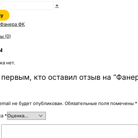
+
ну
Фанера ФК
ы (0)
ы
ка нет.
 первым, кто оставил отзыв на “Фан
email не будет опубликован.
Обязательные поля помечены
*
ка
*