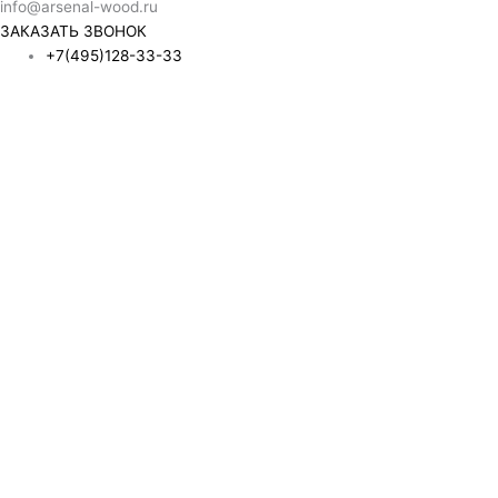
info@arsenal-wood.ru
ЗАКАЗАТЬ ЗВОНОК
+7(495)128-33-33
Обратный звонок
Name
Отправить
Нажимая кнопку, я даю согласие на обработку своих
персональных данных и соглашаюсь с политикой
конфиденциальности