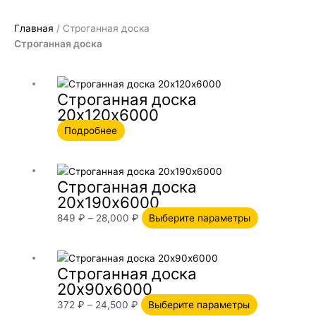
Главная
/ Строганная доска
Строганная доска
Строганная доска
20х120х6000
Подробнее
Диапазон
Этот
Строганная доска
цен:
товар
20х190х6000
849 ₽
имеет
–
несколько
849
₽
–
28,000
₽
Выберите параметры
28,000 ₽
вариаций.
Опции
Диапазон
Этот
можно
Строганная доска
цен:
товар
выбрать
20х90х6000
372 ₽
имеет
на
–
несколько
372
₽
–
24,500
₽
Выберите параметры
странице