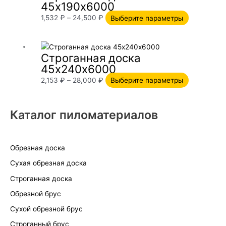
45х190х6000
товара.
1,532
₽
–
24,500
₽
Выберите параметры
Диапазон
Этот
Строганная доска
цен:
товар
45х240х6000
2,153 ₽
имеет
–
несколько
2,153
₽
–
28,000
₽
Выберите параметры
28,000 ₽
вариаций.
Опции
Каталог пиломатериалов
можно
выбрать
на
странице
Обрезная доска
товара.
Сухая обрезная доска
Строганная доска
Обрезной брус
Сухой обрезной брус
Строганный брус