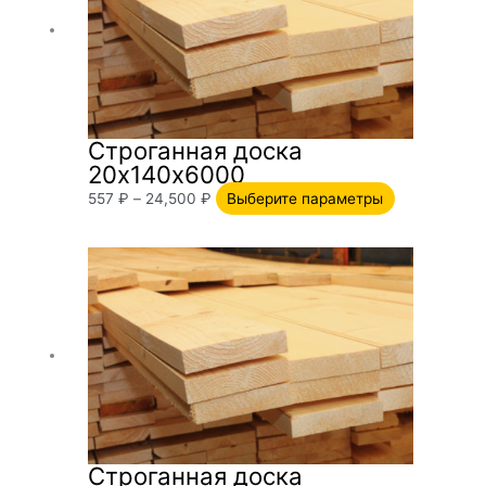
–
несколько
24,500 ₽
вариаций.
Опции
можно
выбрать
на
Строганная доска
странице
20х140х6000
товара.
557
₽
–
24,500
₽
Выберите параметры
Диапазон
Этот
цен:
товар
1,532 ₽
имеет
–
несколько
24,500 ₽
вариаций.
Опции
можно
выбрать
на
Строганная доска
странице