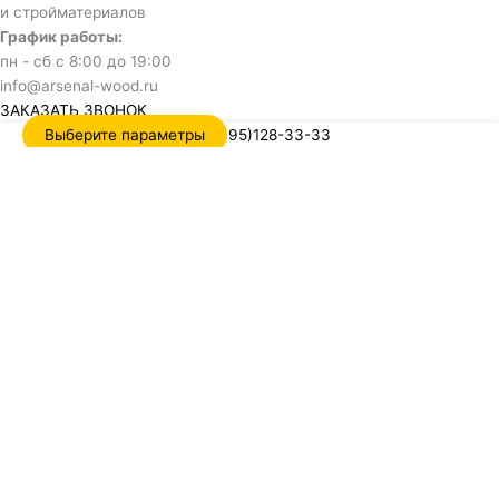
и стройматериалов
График работы:
пн - сб с 8:00 до 19:00
info@arsenal-wood.ru
ЗАКАЗАТЬ ЗВОНОК
Выберите параметры
+7(495)128-33-33
Обратный звонок
Name
Отправить
Нажимая кнопку, я даю согласие на обработку своих
персональных данных и соглашаюсь с политикой
конфиденциальности