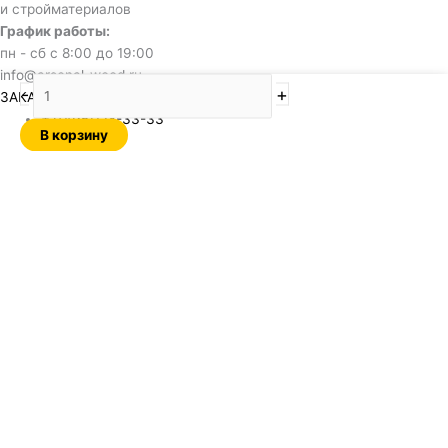
и стройматериалов
График работы:
пн - сб с 8:00 до 19:00
info@arsenal-wood.ru
Количество
-
+
ЗАКАЗАТЬ ЗВОНОК
товара
+7(495)128-33-33
OSB
В корзину
2500х1250х18мм
Kronospan
Обратный звонок
Name
Отправить
Нажимая кнопку, я даю согласие на обработку своих
персональных данных и соглашаюсь с политикой
конфиденциальности