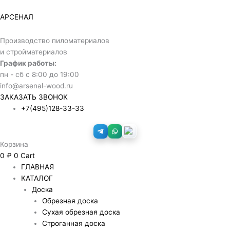
Перейти
Количество
к
товара
АРСЕНАЛ
содержимому
OSB
2500х1250х18мм
Производство пиломатериалов
Kronospan
и стройматериалов
График работы:
пн - сб с 8:00 до 19:00
info@arsenal-wood.ru
ЗАКАЗАТЬ ЗВОНОК
+7(495)128-33-33
Корзина
0
₽
0
Cart
ГЛАВНАЯ
КАТАЛОГ
Доска
Обрезная доска
Сухая обрезная доска
Строганная доска