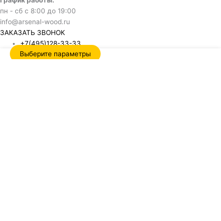
График работы:
пн - сб с 8:00 до 19:00
info@arsenal-wood.ru
ЗАКАЗАТЬ ЗВОНОК
+7(495)128-33-33
Выберите параметры
Обратный звонок
Name
Отправить
Нажимая кнопку, я даю согласие на обработку своих
персональных данных и соглашаюсь с политикой
конфиденциальности