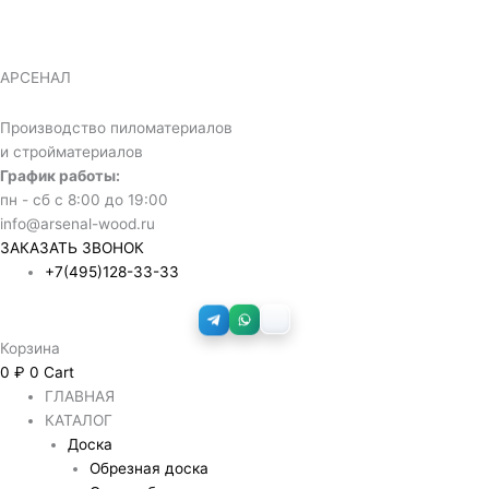
Перейти
Количество
Диапазон
к
товара
цен:
содержимому
Обрезной
3,600 ₽
АРСЕНАЛ
брус
–
150х200x6000
18,000 ₽
Производство пиломатериалов
мм
и стройматериалов
Гост
График работы:
пн - сб с 8:00 до 19:00
info@arsenal-wood.ru
ЗАКАЗАТЬ ЗВОНОК
+7(495)128-33-33
Корзина
0
₽
0
Cart
ГЛАВНАЯ
КАТАЛОГ
Доска
Обрезная доска