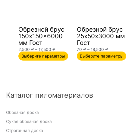
17,500 ₽
вариаций.
18,500 ₽
вар
Опции
Опц
можно
мож
выбрать
выб
Обрезной брус
Обрезной брус
на
на
150х150×6000
25х50х3000 мм
странице
стр
мм Гост
Гост
товара.
това
2,500
₽
–
17,500
₽
70
₽
–
18,500
₽
Выберите параметры
Выберите параметры
Каталог пиломатериалов
Обрезная доска
Сухая обрезная доска
Строганная доска