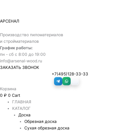
Перейти
Количество
Диапазон
к
товара
цен:
содержимому
Обрезная
516 ₽
АРСЕНАЛ
доска
–
50х100х6000
17,000 ₽
Производство пиломатериалов
мм
и стройматериалов
1
График работы:
сорт
пн - сб с 8:00 до 19:00
info@arsenal-wood.ru
ЗАКАЗАТЬ ЗВОНОК
+7(495)128-33-33
Корзина
0
₽
0
Cart
ГЛАВНАЯ
КАТАЛОГ
Доска
Обрезная доска
Сухая обрезная доска