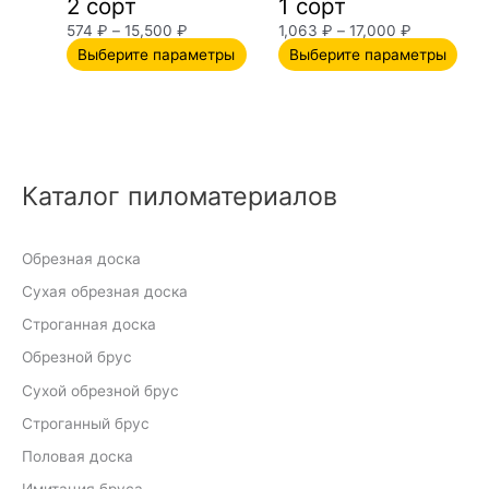
2 сорт
1 сорт
на
на
574
₽
–
15,500
₽
1,063
₽
–
17,000
₽
странице
стр
Выберите параметры
Выберите параметры
товара.
това
Каталог пиломатериалов
Обрезная доска
Сухая обрезная доска
Строганная доска
Обрезной брус
Сухой обрезной брус
Строганный брус
Половая доска