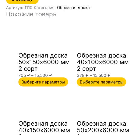
Артикул:
1110
Категория:
Обрезная доска
Похожие товары
Диапазон
Этот
Диапазон
Это
цен:
товар
цен:
тов
705 ₽
имеет
378 ₽
име
–
несколько
–
нес
15,500 ₽
вариаций.
15,500 ₽
вар
Опции
Опц
Обрезная доска
Обрезная доска
можно
мож
50х150х6000 мм
40х100х6000 мм
выбрать
выб
2 сорт
2 сорт
на
на
705
₽
–
15,500
₽
378
₽
–
15,500
₽
странице
стр
Выберите параметры
Выберите параметры
товара.
това
Диапазон
Этот
Диапазон
Это
цен:
товар
цен:
тов
574 ₽
имеет
1,063 ₽
име
–
несколько
–
нес
15,500 ₽
вариаций.
17,000 ₽
вар
Опции
Опц
Обрезная доска
Обрезная доска
можно
мож
40х150х6000 мм
50х200х6000 мм
выбрать
выб