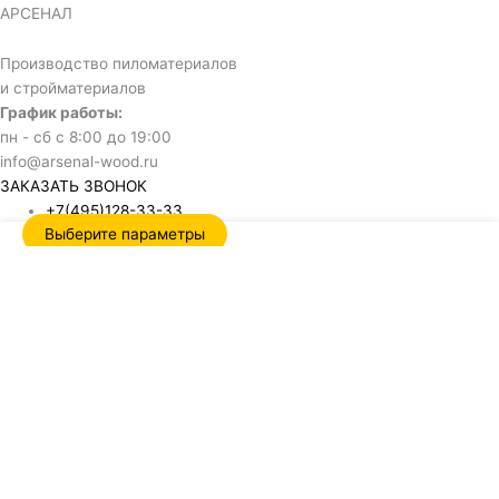
АРСЕНАЛ
Производство пиломатериалов
и стройматериалов
График работы:
пн - сб с 8:00 до 19:00
info@arsenal-wood.ru
ЗАКАЗАТЬ ЗВОНОК
+7(495)128-33-33
Выберите параметры
Обратный звонок
Name
Отправить
Нажимая кнопку, я даю согласие на обработку своих
персональных данных и соглашаюсь с политикой