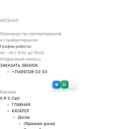
Перейти
Количество
Диапазон
к
товара
цен:
содержимому
Обрезная
415 ₽
АРСЕНАЛ
доска
–
40х100х6000
17,000 ₽
Производство пиломатериалов
мм
и стройматериалов
1
График работы:
сорт
пн - сб с 8:00 до 19:00
info@arsenal-wood.ru
ЗАКАЗАТЬ ЗВОНОК
+7(495)128-33-33
Корзина
0
₽
0
Cart
ГЛАВНАЯ
КАТАЛОГ
Доска
Обрезная доска