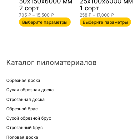
50х150х6000 мм
25х100х6000 мм
выбрать
выб
2 сорт
1 сорт
на
на
705
₽
–
15,500
₽
258
₽
–
17,000
₽
странице
стр
Выберите параметры
Выберите параметры
товара.
това
Каталог пиломатериалов
Обрезная доска
Сухая обрезная доска
Строганная доска
Обрезной брус
Сухой обрезной брус
Строганный брус
Половая доска