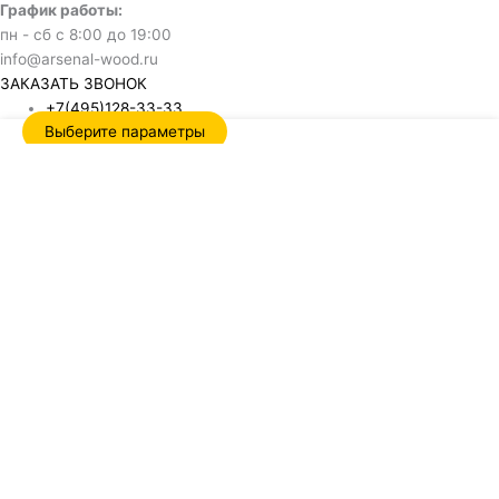
График работы:
пн - сб с 8:00 до 19:00
info@arsenal-wood.ru
ЗАКАЗАТЬ ЗВОНОК
+7(495)128-33-33
Выберите параметры
Обратный звонок
Name
Отправить
Нажимая кнопку, я даю согласие на обработку своих
персональных данных и соглашаюсь с политикой
конфиденциальности