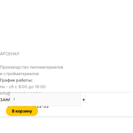
АРСЕНАЛ
Производство пиломатериалов
и стройматериалов
График работы:
пн - сб с 8:00 до 19:00
info@arsenal-wood.ru
Количество
-
+
ЗАКАЗАТЬ ЗВОНОК
товара
+7(495)128-33-33
Имитация
В корзину
бруса
20х190х6000
м