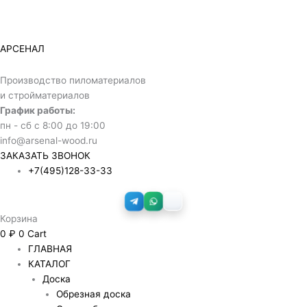
Перейти
Количество
к
товара
содержимому
Имитация
АРСЕНАЛ
бруса
20х190х6000
Производство пиломатериалов
м
и стройматериалов
2
График работы:
пн - сб с 8:00 до 19:00
info@arsenal-wood.ru
ЗАКАЗАТЬ ЗВОНОК
+7(495)128-33-33
Корзина
0
₽
0
Cart
ГЛАВНАЯ
КАТАЛОГ
Доска
Обрезная доска