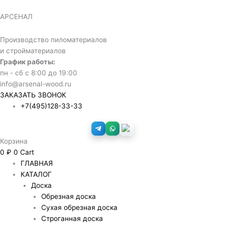
Перейти
Количество
к
товара
АРСЕНАЛ
содержимому
Фанера
фк
Производство пиломатериалов
1525х1525х21мм
и стройматериалов
сорт
График работы:
2/4
пн - сб с 8:00 до 19:00
info@arsenal-wood.ru
ЗАКАЗАТЬ ЗВОНОК
+7(495)128-33-33
Корзина
0
₽
0
Cart
ГЛАВНАЯ
КАТАЛОГ
Доска
Обрезная доска
Сухая обрезная доска
Строганная доска