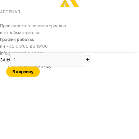
АРСЕНАЛ
Производство пиломатериалов
и стройматериалов
График работы:
пн - сб с 8:00 до 19:00
info@arsenal-wood.ru
Количество
-
+
ЗАКАЗАТЬ ЗВОНОК
товара
+7(495)128-33-33
Фанера
В корзину
фк
1525х1525х21мм
сорт
2/4
Обратный звонок
Name